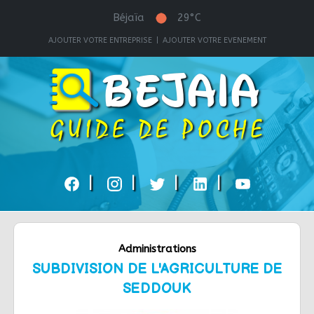
Béjaïa
29°C
AJOUTER VOTRE ENTREPRISE
|
AJOUTER VOTRE EVENEMENT
|
|
|
|
Administrations
SUBDIVISION DE L'AGRICULTURE DE
SEDDOUK