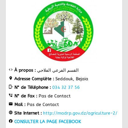
code
À propos :
القسم الفرعي الفلاحي
location_on
Adresse Complète :
Seddouk, Bejaia
phonelink_ring
N° de Téléphone :
034 32 37 56
tty
N° de Fax :
Pas de Contact
email
Mail :
Pas de Contact
language
Site Internet :
http://madrp.gov.dz/agriculture-2/
facebook
CONSULTER LA PAGE FACEBOOK