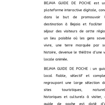
e, Chimie et
BEJAIA GUIDE DE POCHE est u
plateforme interactive digitale, con
retien et Sécurité
dans le but de promouvoir 
dustrie Pharmaceutique
destination à Bejaia et faciliter 
é et Commissariat aux
séjour des visiteurs de cette régio
un lieu paisible où les gens save
ces
vivre, une terre marquée par s
histoire, devenue le théâtre d’une v
locale animée.
BEJAIA GUIDE DE POCHE : un gui
local fiable, sélectif et comple
regroupant une large sélection d
sites touristiques, naturel
historiques et culturels à visiter, 
guide de poche est doté d’