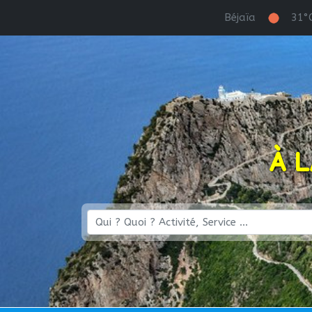
Béjaïa
31°
À 