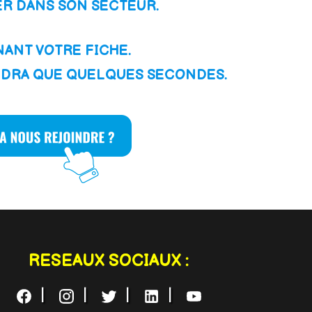
ER DANS SON SECTEUR.
ANT VOTRE FICHE.
NDRA QUE QUELQUES SECONDES.
RESEAUX SOCIAUX :
|
|
|
|