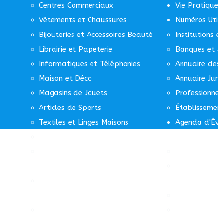
Centres Commerciaux
Vie Pratique
Vêtements et Chaussures
Numéros Uti
Bijouteries et Accessoires Beauté
Institutions
Librairie et Papeterie
Banques et 
Informatiques et Téléphonies
Annuaire de
Maison et Déco
Annuaire Jur
Magasins de Jouets
Professionn
Articles de Sports
Établisseme
Textiles et Linges Maisons
Agenda d'É
Autres Services
Formation, Enseignement et
Bureau d’Af
Crèches
Automobiles
Communication, Édition et
Transport
Impression
Productions 
Informatique, Télécommunication
Grossistes e