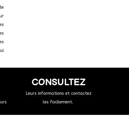
de
ur
es
es
es
ui
CONSULTEZ
Leurs informations et contactez
ours
les facilement.