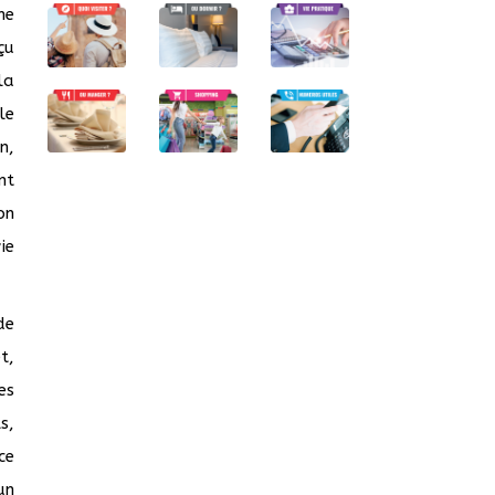
ne
çu
la
le
n,
nt
on
ie
de
t,
es
s,
ce
un