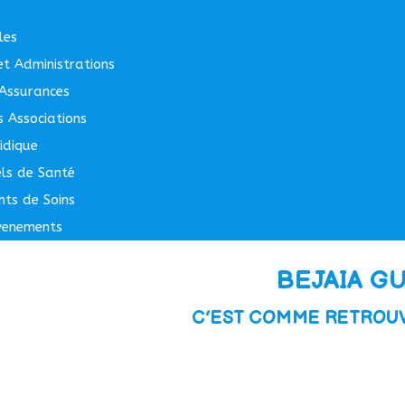
les
 et Administrations
Assurances
s Associations
idique
els de Santé
nts de Soins
venements
BEJAIA G
faires et Import-Export
, Logistique et
C’EST COMME RETROUV
et Industries
t Fournisseurs