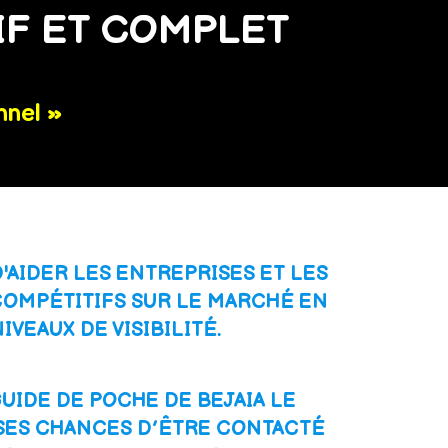
IF ET COMPLET
nnel »
AIDER LES ENTREPRISES ET LES
COMPÉTITIFS SUR LE MARCHÉ EN
VEAUX DE VISIBILITÉ.
GUIDE DE POCHE DE BEJAIA LE
SES CHANCES D’ÊTRE CONTACTÉ