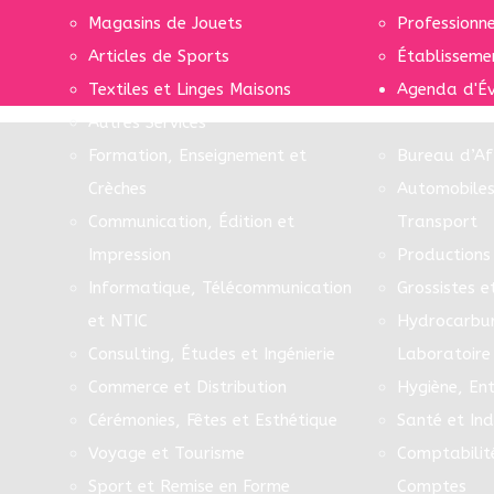
Magasins de Jouets
Professionn
Articles de Sports
Établisseme
Textiles et Linges Maisons
Agenda d'É
Autres Services
Formation, Enseignement et
Bureau d’Af
Crèches
Automobiles
Communication, Édition et
Transport
Impression
Productions 
Informatique, Télécommunication
Grossistes e
et NTIC
Hydrocarbur
Consulting, Études et Ingénierie
Laboratoire
Commerce et Distribution
Hygiène, Ent
Cérémonies, Fêtes et Esthétique
Santé et In
Voyage et Tourisme
Comptabilit
Sport et Remise en Forme
Comptes