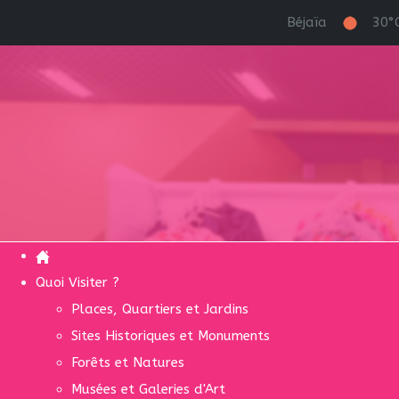
Béjaïa
30°
Quoi Visiter ?
Places, Quartiers et Jardins
Sites Historiques et Monuments
Forêts et Natures
Musées et Galeries d'Art