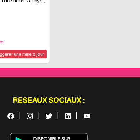
 face hôtel zéphyr) ,
om
ggérer une mise à jour
RESEAUX SOCIAUX :
|
|
|
|