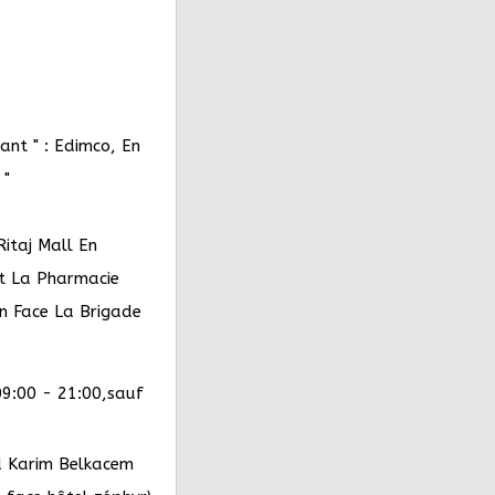
nt " : Edimco, En
 "
itaj Mall En
nt La Pharmacie
n Face La Brigade
9:00 - 21:00,sauf
 Karim Belkacem