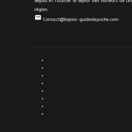
Bejaia et faciliter le séjour des visiteurs de ce
région.
mail
Contact@bejaia-guidedepoche.com