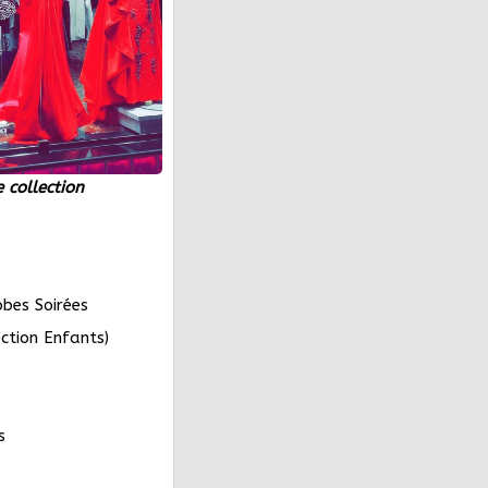
e collection
obes Soirées
ction Enfants)
s
es