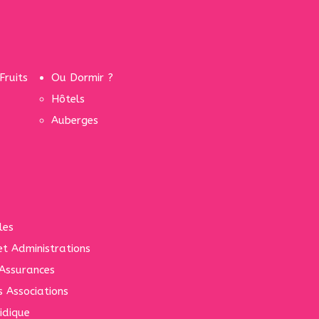
Fruits
Ou Dormir ?
Hôtels
Auberges
les
 et Administrations
Assurances
s Associations
idique