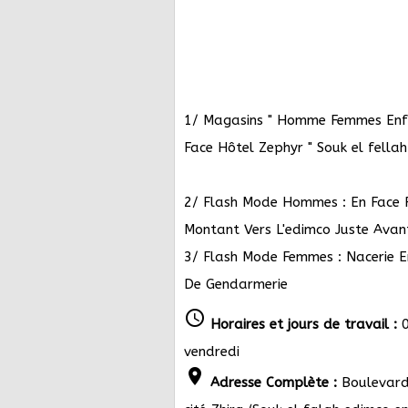
1/ Magasins " Homme Femmes Enfa
Face Hôtel Zephyr " Souk el fellah
2/ Flash Mode Hommes : En Face R
Montant Vers L'edimco Juste Ava
3/ Flash Mode Femmes : Nacerie E
De Gendarmerie
schedule
Horaires et jours de travail :
0
vendredi
location_on
Adresse Complète :
Boulevard